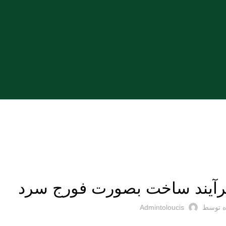
مقالات
فرآیند ساخت بصورت فورج سرد
ه توسط
Admintoloucis