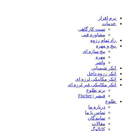
نرم افزار
خدمات
تست کارگاهی
مشاوره فنی
راد تمام رزوه
پیچ و مهره
پیچ سازه ای
مهره
واشر
انکر شیمیایی
انکر رزوه داخل
انکر مکانیکی لرزه ای
انکر مکانیکی غیر لرزه ای
برند طلوع
فیشر | Fischer
طلوع
درباره ما
تماس با ما
نمایندگان
مقالات
کاتالوگ